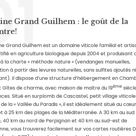
01
ne Grand Guilhem : le goût de la
ntre!
e Grand Guilhem est un domaine viticole familial et artis
tifié en agriculture biologique depuis 2004 et produisant 
à la charte « méthode nature » (vendanges manuelles,
on à partir des levures naturelles, sans sulfites ajoutés n
rant). Il dispose d’une structure d’hébergement en Cham
ème
t Gîtes de charme, avec maison de maître du 19
siècl
es. Situé en surplomb de Cascastel, petit village viticol
de la « Vallée du Paradis », il est idéalement situé au cœu
t à 25 km des plages de la Méditerranée. A 30 km au sud
 40 km au nord de Perpignan et 40 km au sud-est de
ne, vous trouverez facilement sur vos cartes routières 