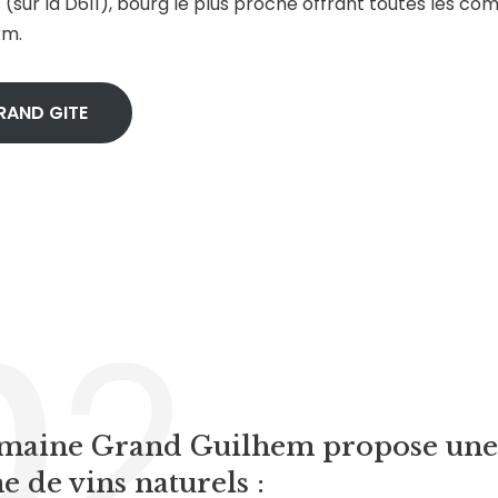
 (sur la D611), bourg le plus proche offrant toutes les co
km.
RAND GITE
0
2
maine Grand Guilhem propose une
 de vins naturels :