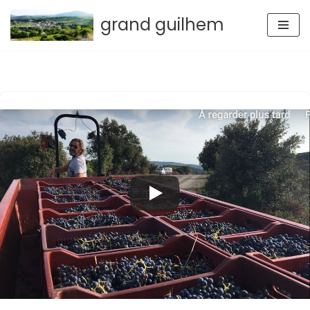
grand guilhem
Aller
au
contenu