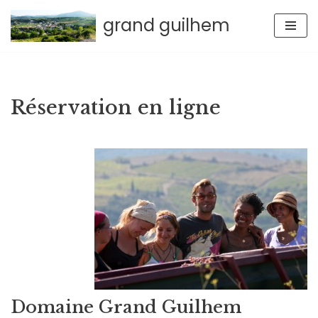
grand guilhem
Aller
au
contenu
Réservation en ligne
Domaine Grand Guilhem