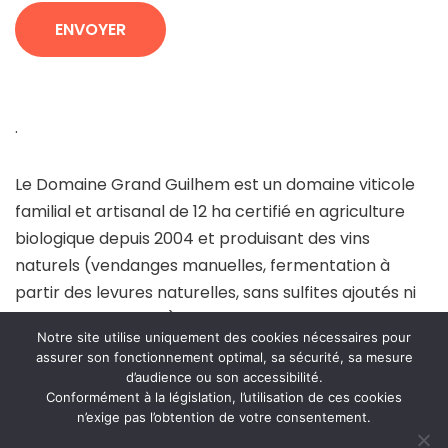
.
Le Domaine Grand Guilhem est un domaine viticole
familial et artisanal de 12 ha certifié en agriculture
biologique depuis 2004 et produisant des vins
naturels (vendanges manuelles, fermentation à
partir des levures naturelles, sans sulfites ajoutés ni
aucun autre intrant). Il dispose d’une structure
Notre site utilise uniquement des cookies nécessaires pour
d’hébergement en Chambres d’Hôtes et Gîtes de
assurer son fonctionnement optimal, sa sécurité, sa mesure
charme, avec maison de maître du 19ème siècle et
d’audience ou son accessibilité.
dépendances. Situé en surplomb de Cascastel, petit
Conformément à la législation, l’utilisation de ces cookies
n’exige pas l’obtention de votre consentement.
village viticole de 200 habitants de la « Vallée du