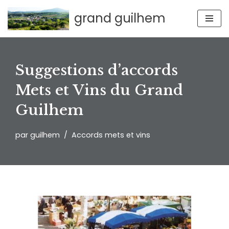
grand guilhem
Aller
au
contenu
Suggestions d’accords
Mets et Vins du Grand
Guilhem
par
guilhem
Accords mets et vins