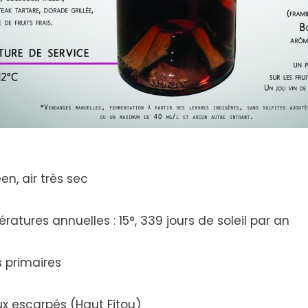
n, air très sec
tures annuelles : 15°, 339 jours de soleil par an
 primaires
x escarpés (Haut Fitou)