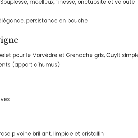
Souplesse, moelleux, finesse, onctuosité et velouté
t élégance, persistance en bouche
vigne
elet pour le Morvèdre et Grenache gris, Guyit simple
ents (apport d’humus)
ives
rose pivoine brillant, limpide et cristallin