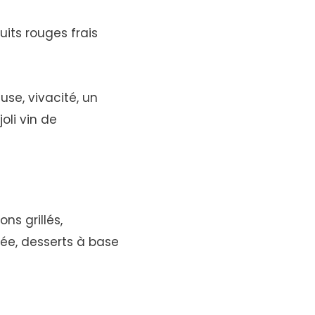
uits rouges frais
use, vivacité, un
oli vin de
ns grillés,
llée, desserts à base