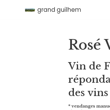
grand guilhem
Aller
au
contenu
Rosé 
Vin de F
répondan
des vins
* vendanges manuell