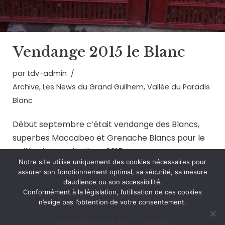
Vendange 2015 le Blanc
par
tdv-admin
Archive
,
Les News du Grand Guilhem
,
Vallée du Paradis
Blanc
Début septembre c’était vendange des Blancs,
superbes Maccabeo et Grenache Blancs pour le
Vallée du Paradis Blanc 2015
Notre site utilise uniquement des cookies nécessaires pour
assurer son fonctionnement optimal, sa sécurité, sa mesure
d’audience ou son accessibilité.
Conformément à la législation, l’utilisation de ces cookies
n’exige pas l’obtention de votre consentement.
« Précédent
1
2
OK POUR TOUS LES COOKIES