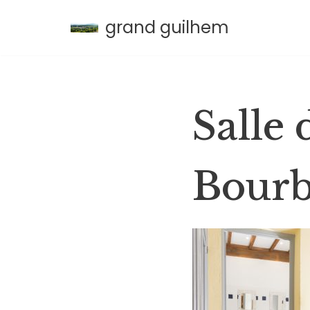
grand guilhem
Aller
au
contenu
Salle
Bourb