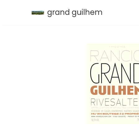
grand guilhem
Aller
au
contenu