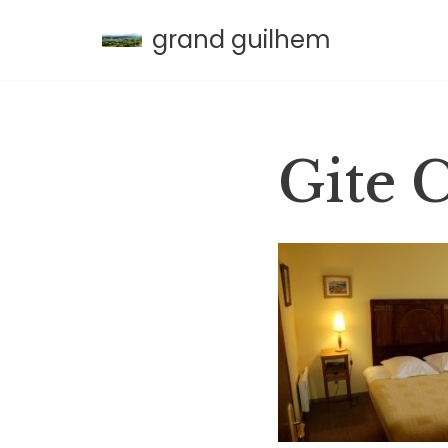
grand guilhem
Aller
au
contenu
Gite 