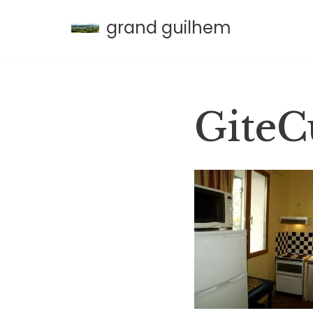
grand guilhem
Aller
au
contenu
GiteC