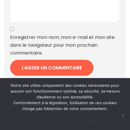
Enregistrer mon nom, mon e-mail et mon site
dans le navigateur pour mon prochain
commentaire.
Ce site utilise Akismet pour réduire les indésirables.
Notre site utilise uniquement des cookies nécessaires pour
assurer son fonctionnement optimal, sa sécurité, sa mesure
En savoir plus sur la façon dont les données de vos
d’audience ou son accessibilité.
commentaires sont traitées
.
Conformément à la législation, l’utilisation de ces cookies
n’exige pas l’obtention de votre consentement.
OK POUR TOUS LES COOKIES