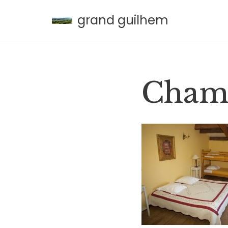
grand guilhem
Aller
au
contenu
Chamb