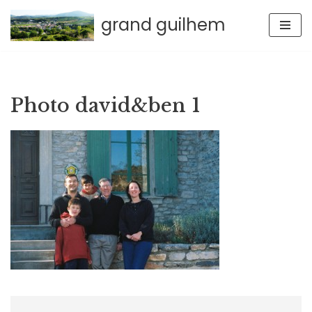
grand guilhem
Aller
au
contenu
Photo david&ben 1