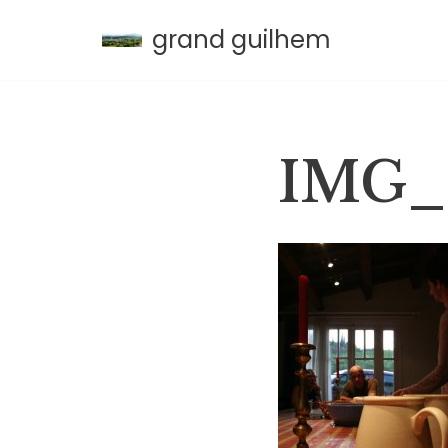
grand guilhem
Aller
au
contenu
IMG_