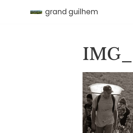
grand guilhem
Aller
au
contenu
IMG_