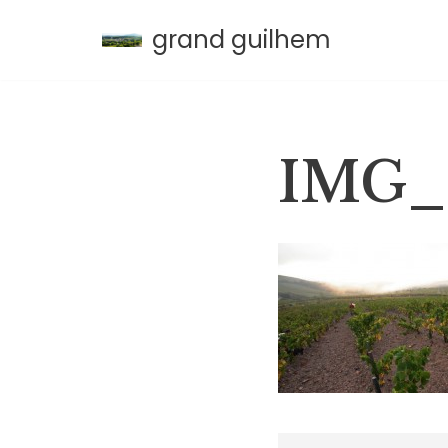
grand guilhem
Aller
au
contenu
IMG_