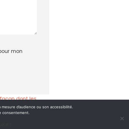
 pour mon
a façon dont les
 mesure d’audience ou son accessibilité.
tre consentement.
OKIES