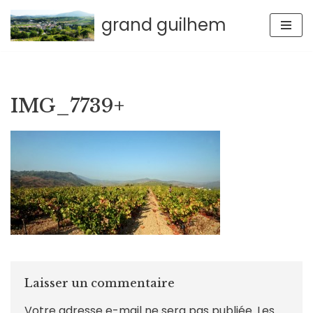
grand guilhem
Aller
au
contenu
IMG_7739+
Laisser un commentaire
Votre adresse e-mail ne sera pas publiée.
Les